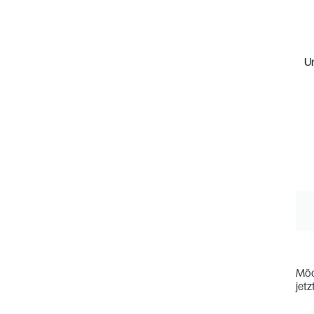
Um
Möc
jetz